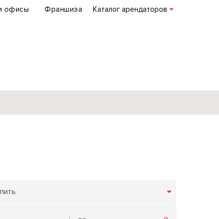
и офисы
Франшиза
Каталог арендаторов
База объектов
коммерческой
недвижимости
по всей России
пить
Подробнее