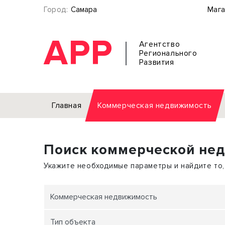
Город:
Самара
Мага
АРР
Агентство
Регионального
Развития
Главная
Коммерческая недвижимость
Аренда
Поиск коммерческой не
Офис
Земел
Торговое помещение
Отдел
Укажите необходимые параметры и найдите то,
Свободного назначения
Под о
Склад
Бизне
Коммерческая недвижимость
Производство
Торго
Тип объекта