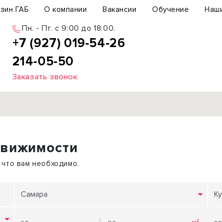
зин ГАБ
О компании
Вакансии
Обучение
Наш
Пн. - Пт. c 9:00 до 18:00.
+7 (927) 019-54-26
214-05-50
Заказать звонок
Продажа
движимости
ьный участок
Офис
ьное здание
Торговое помещение
 что вам необходимо.
бщепит
Свободного назначения
с-центр
Склад
Самара
Ку
вый центр
Бизнес