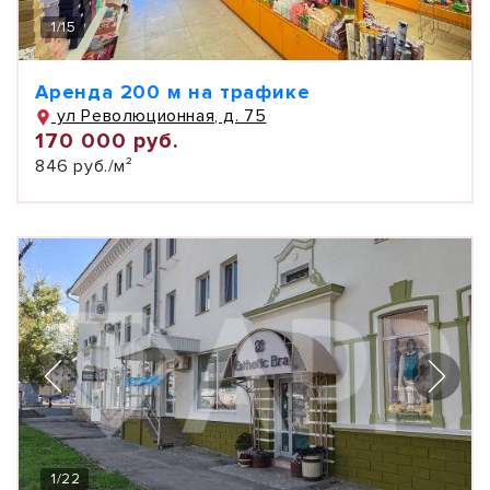
1
/
15
Аренда 200 м на трафике
ул Революционная, д. 75
170 000 руб.
846 руб./м²
1
/
22