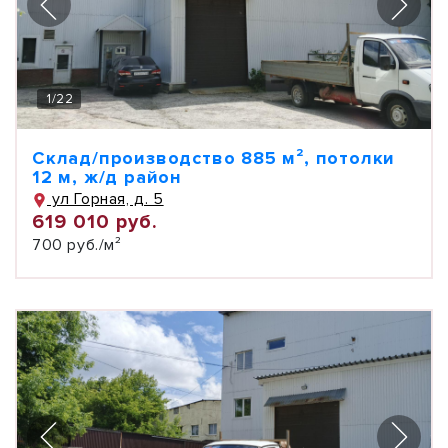
1
/
22
Склад/производство 885 м², потолки
12 м, ж/д район
ул Горная, д. 5
619 010 руб.
700 руб./м²