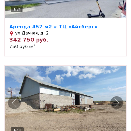
1
/
21
Аренда 457 м2 в ТЦ «Айсберг»
ул Дачная, д. 2
342 750 руб.
750 руб./м²
1
/
30