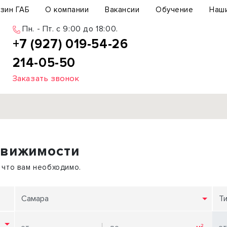
зин ГАБ
О компании
Вакансии
Обучение
Наш
Пн. - Пт. c 9:00 до 18:00.
+7 (927) 019-54-26
214-05-50
Заказать звонок
Продажа
движимости
ьный участок
Офис
ьное здание
Торговое помещение
 что вам необходимо.
бщепит
Свободного назначения
с-центр
Склад
Самара
Т
вый центр
Бизнес