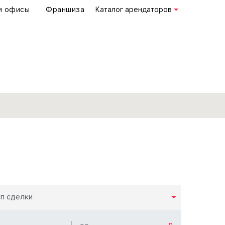
и офисы
Франшиза
Каталог арендаторов
База объектов
коммерческой
недвижимости
по всей России
ип сделки
Подробнее