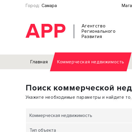
Город:
Самара
Мага
АРР
Агентство
Регионального
Развития
Главная
Коммерческая недвижимость
Аренда
Поиск коммерческой не
Офис
Земел
Торговое помещение
Отдел
Укажите необходимые параметры и найдите то,
Свободного назначения
Под о
Склад
Бизне
Коммерческая недвижимость
Производство
Торго
Тип объекта