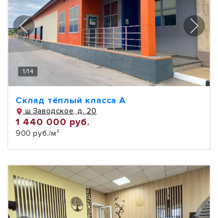
1
/
14
Склад тëплый класса А
ш Заводское, д. 20
1 440 000 руб.
900 руб./м²